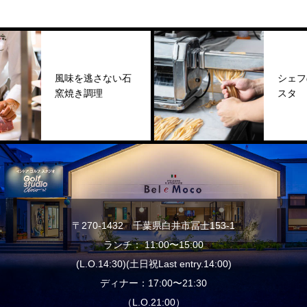
風味を逃さない石
シェフの
窯焼き調理
スタ
〒270-1432 千葉県白井市冨士153-1
ランチ： 11:00〜15:00
(L.O.14:30)(土日祝Last entry.14:00)
ディナー：17:00〜21:30
（L.O.21:00）