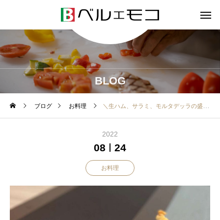
BLOG
ブログ
お料理
＼生ハム、サラミ、モルタデッラの盛り合わせ チーズ風味のバイステック添え
2022
08
24
お料理