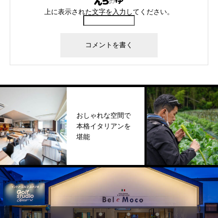
上に表示された文字を入力してください。
おしゃれな空間で
シェ
本格イタリアンを
農園
堪能