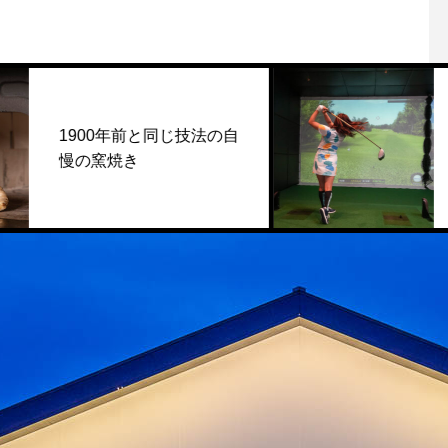
0年前と同じ技法の自
ゴルフも楽
窯焼き
アン！