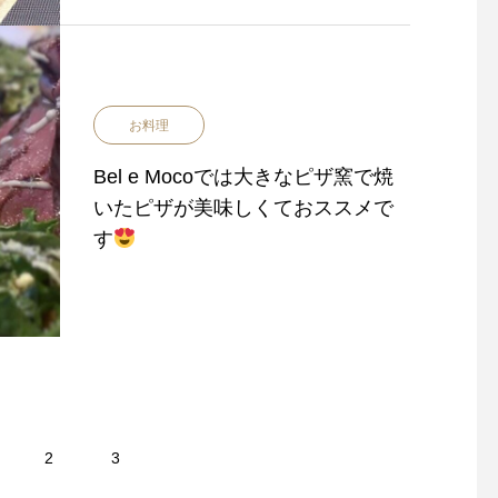
お料理
＼モルタデッラ モッツァレ
＼スパゲッティ 小柱
ラチーズ、モルタデッラ、ほ
のオイルソース 白菜
Bel e Mocoでは大きなピザ窯で焼
うれん草／
ダ添え
／
いたピザが美味しくておススメで
す
2
3