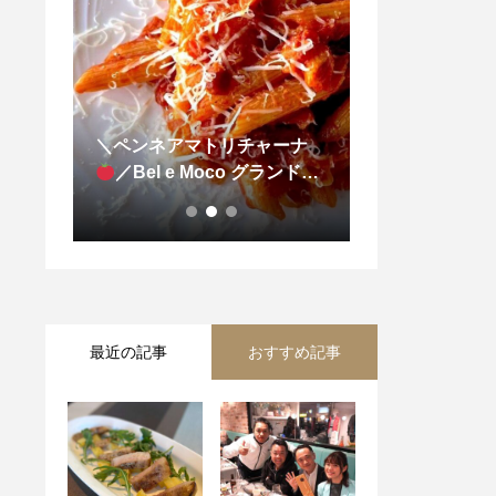
と白菜
＼ペンネアマトリチャーナ
＼モルタデッラ
のサラ
／Bel e Moco グランドメ
ラチーズ、モル
ニューのご紹介
🍽
うれん草／
最近の記事
おすすめ記事