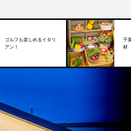
しめるイタリ
千葉県産の新鮮な
材