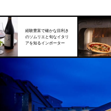
経験豊富で確かな目利き
190
のソムリエと旬なイタリ
慢の
アを知るインポーター