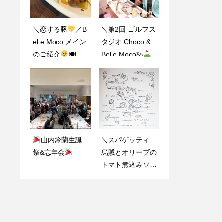
＼恋する豚
クアトロフォ
／B
＼第2回 ゴルフス
＼Bel e Moco 1周
el e Moco メイン
ルマッジ
のご
タジオ Choco &
年記念スペシャル
のご紹介
紹介^ ^
🍽
Bel e Moco杯
ディナーショー
／
／2023.7.1〜7.
2
＼白井産のお野
山内鈴蘭生誕
＼スパゲッティ
＼本日鮮魚のセモ
祭&忘年会
菜！自慢の窯で焼
烏賊とオリーブの
リナ粉揚げ ムー
く黒トリュフの香
トマト煮込みソー
ル貝のクリームソ
り添え
／
ス／
ース サフラン風
味／