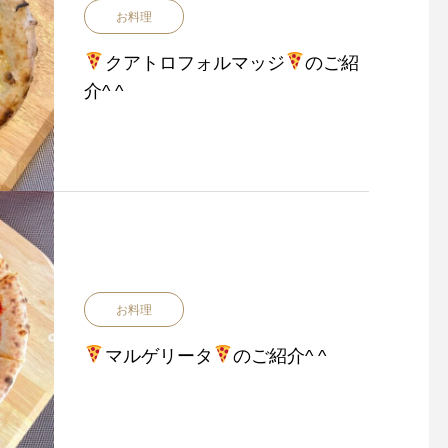
お料理
クアトロフォルマッジ
のご紹
介^ ^
お料理
マルゲリータ
のご紹介^ ^