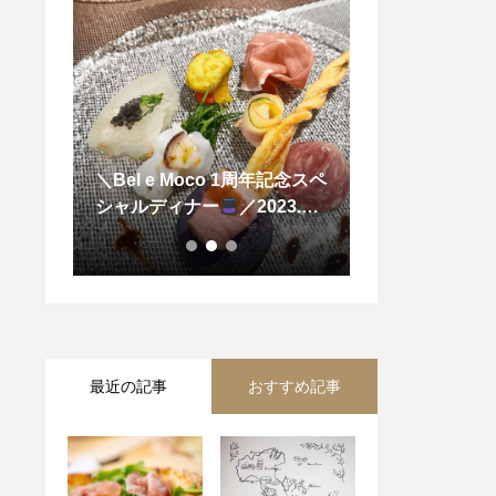
ラチー
＼Bel e Moco 1周年記念スペ
＼メーラ モッ
ナ、オ
シャルディナー
／2023.7.
ズ、ゴンゴンゾ
1〜7.2
リンゴ、ハチミ
最近の記事
おすすめ記事