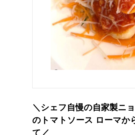
＼シェフ自慢の自家製ニ
のトマトソース ローマか
て／