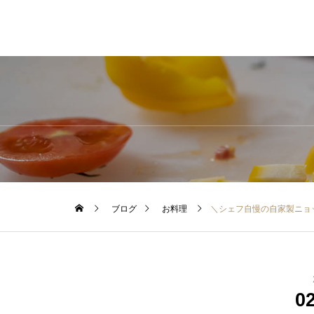
ブログ
お料理
＼シェフ自慢の自家製ニョ
0