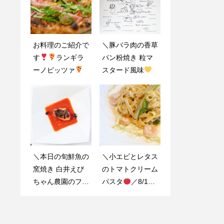
お料理のご紹介で
限定20食
国
＼豚バラ肉の香草
＼フェットチーネ
す
産牛サーロインの
ランギラ
パン粉焼き 粒マ
スモークサーモン
ーノピッツァ
窯焼きローストス
スタード風味
とブロッコリーの
テーキ
＼Bel e
／
クリームチーズ
Mocoから驚きの
粒マスタード添え
価格で国産牛のス
／
テーキを皆様にお
届け！／
＼本日の旬鮮魚の
お料理のご紹介で
＼小エビとレタス
ベルエモコでは地
窯焼き 白井えび
す
クアトロ
のトマトクリーム
元白井市の農園様
ちゃん農園のフレ
フォルマッジピッ
パスタ
よりお野菜を頂い
／8/1
ッシュトマトスー
ツァ
8〜8/31までの
ております
プと共に
／Bel
【限定ランチメニ
e Moco メインの
ュー】のご紹介